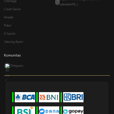
Olahraga
udetabet98_/
Crash Game
Arcade
Poker
E-Sports
Sabung Ayam
Komunitas
Telegram