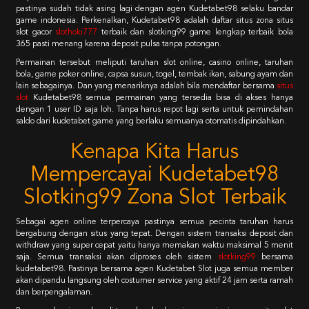
pastinya sudah tidak asing lagi dengan agen Kudetabet98 selaku bandar
game indonesia. Perkenalkan, Kudetabet98 adalah daftar situs zona situs
slot gacor
slothoki777
terbaik dan slotking99 game lengkap terbaik bola
365 pasti menang karena deposit pulsa tanpa potongan.
Permainan tersebut meliputi taruhan slot online, casino online, taruhan
bola, game poker online, capsa susun, togel, tembak ikan, sabung ayam dan
lain sebagainya. Dan yang menariknya adalah bila mendaftar bersama
situs
slot
Kudetabet98 semua permainan yang tersedia bisa di akses hanya
dengan 1 user ID saja loh. Tanpa harus repot lagi serta untuk pemindahan
saldo dari kudetabet game yang berlaku semuanya otomatis dipindahkan.
Kenapa Kita Harus
Mempercayai Kudetabet98
Slotking99 Zona Slot Terbaik
Sebagai agen online terpercaya pastinya semua pecinta taruhan harus
bergabung dengan situs yang tepat. Dengan sistem transaksi deposit dan
withdraw yang super cepat yaitu hanya memakan waktu maksimal 5 menit
saja. Semua transaksi akan diproses oleh sistem
slotking99
bersama
kudetabet98. Pastinya bersama agen Kudetabet Slot juga semua member
akan dipandu langsung oleh costumer service yang aktif 24 jam serta ramah
dan berpengalaman.