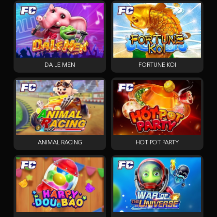
DA LE MEN
FORTUNE KOI
ANIMAL RACING
HOT POT PARTY