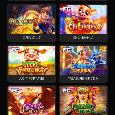
OPEN VAULT
CHILIHUAHUA
LUCKY FORTUNES
TREASURES OF ODIN