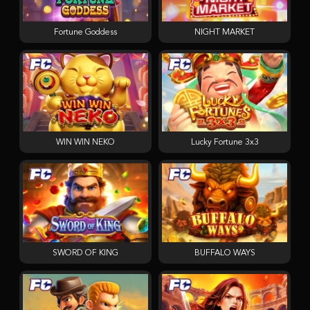
Fortune Goddess
NIGHT MARKET
WIN WIN NEKO
Lucky Fortune 3x3
SWORD OF KING
BUFFALO WAYS