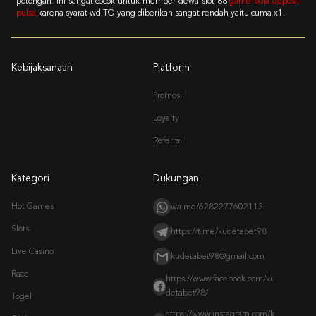
potongan. Ini sangat cocok untuk member dewa slot 88
game bola deposit
pulsa
karena syarat wd TO yang diberikan sangat rendah yaitu cuma x1.
Kebijaksanaan
Platform
Promosi
Loyalty
Referral
Kategori
Dukungan
Hot Games
wa.me/6282277602113
Slots
https://t.me/kudetabet98
Live Casino
kudetabet98@gmail.com
Race
https://www.facebook.com/ku
detabet98/
Togel
https://www.instagram.com/k