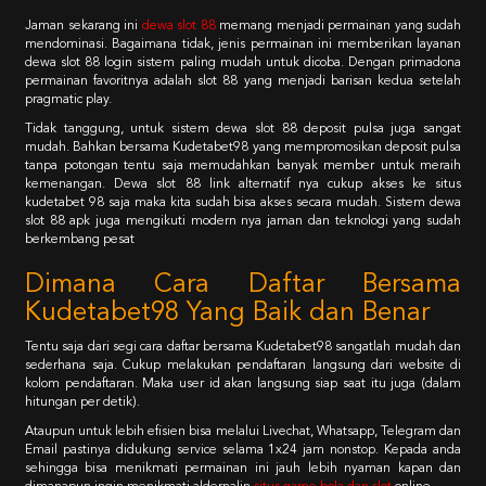
Jaman sekarang ini
dewa slot 88
memang menjadi permainan yang sudah
mendominasi. Bagaimana tidak, jenis permainan ini memberikan layanan
dewa slot 88 login sistem paling mudah untuk dicoba. Dengan primadona
permainan favoritnya adalah slot 88 yang menjadi barisan kedua setelah
pragmatic play.
Tidak tanggung, untuk sistem dewa slot 88 deposit pulsa juga sangat
mudah. Bahkan bersama Kudetabet98 yang mempromosikan deposit pulsa
tanpa potongan tentu saja memudahkan banyak member untuk meraih
kemenangan. Dewa slot 88 link alternatif nya cukup akses ke situs
kudetabet 98 saja maka kita sudah bisa akses secara mudah. Sistem dewa
slot 88 apk juga mengikuti modern nya jaman dan teknologi yang sudah
berkembang pesat
Dimana Cara Daftar Bersama
Kudetabet98 Yang Baik dan Benar
Tentu saja dari segi cara daftar bersama Kudetabet98 sangatlah mudah dan
sederhana saja. Cukup melakukan pendaftaran langsung dari website di
kolom pendaftaran. Maka user id akan langsung siap saat itu juga (dalam
hitungan per detik).
Ataupun untuk lebih efisien bisa melalui Livechat, Whatsapp, Telegram dan
Email pastinya didukung service selama 1x24 jam nonstop. Kepada anda
sehingga bisa menikmati permainan ini jauh lebih nyaman kapan dan