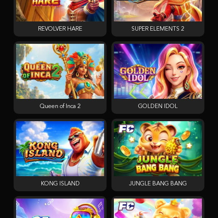
REVOLVER HARE
SUPER ELEMENTS 2
Queen of Inca 2
GOLDEN IDOL
KONG ISLAND
JUNGLE BANG BANG