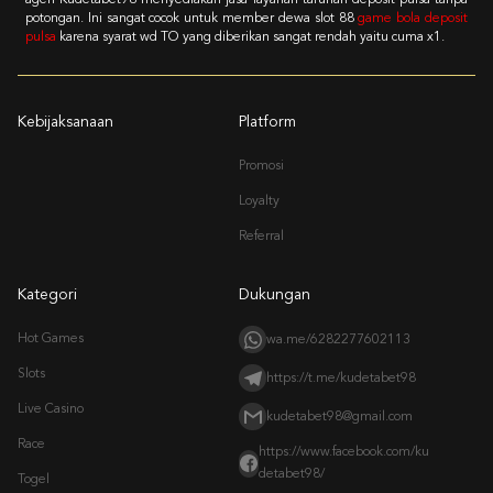
agen Kudetabet98 menyediakan jasa layanan taruhan deposit pulsa tanpa
potongan. Ini sangat cocok untuk member dewa slot 88
game bola deposit
pulsa
karena syarat wd TO yang diberikan sangat rendah yaitu cuma x1.
Kebijaksanaan
Platform
Promosi
Loyalty
Referral
Kategori
Dukungan
Hot Games
wa.me/6282277602113
Slots
https://t.me/kudetabet98
Live Casino
kudetabet98@gmail.com
Race
https://www.facebook.com/ku
detabet98/
Togel