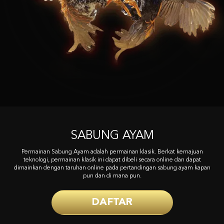
SABUNG AYAM
Permainan Sabung Ayam adalah permainan klasik. Berkat kemajuan
teknologi, permainan klasik ini dapat dibeli secara online dan dapat
dimainkan dengan taruhan online pada pertandingan sabung ayam kapan
pun dan di mana pun.
DAFTAR