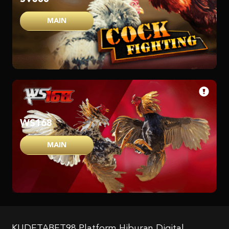
MAIN
WS168
MAIN
KUDETABET98 Platform Hiburan Digital