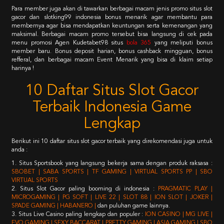
Para member juga akan di tawarkan berbagai macam jenis promo situs slot
gacor dan slotking99 indonesia bonus menarik agar membantu para
membernya agar bisa mendapatkan keuntungan serta kemenangan yang
maksimal. Berbagai macam promo tersebut bisa langsung di cek pada
menu promosi Agen Kudetabet98 situs
bola 365
yang meliputi bonus
member baru. Bonus deposit harian, bonus cashback mingguan, bonus
refferal, dan berbagai macam Event Menarik yang bisa di klaim setiap
harinya !
10 Daftar Situs Slot Gacor
Terbaik Indonesia Game
Lengkap
Berikut ini 10 daftar situs slot gacor terbaik yang direkomendasi juga untuk
anda :
1. Situs Sportsbook yang langsung bekerja sama dengan produk raksasa :
SBOBET | SABA SPORTS | TF GAMING | VIRTUAL SPORTS PP | SBO
VIRTUAL SPORTS
2. Situs Slot Gacor paling booming di indonesia :
PRAGMATIC PLAY |
MICROGAMING | PG SOFT | LIVE 22 | SLOT 88 | ION SLOT | JOKER |
SPADE GAMING | HABANERO |
dan puluhan game lainnya.
3. Situs Live Casino paling lengkap dan populer :
ION CASINO | MG LIVE |
EVO GAMING | SEXY BACCARAT | PRETTY GAMING | ASIA GAMING | SBO