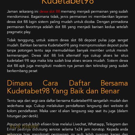
Kudetabet98
Jaman sekarang ini
dewa slot 88
memang menjadi permainan yang sudah
mendominasi. Bagaimana tidak, jenis permainan ini memberikan layanan
dewa slot 88 login sistem paling mudah untuk dicoba. Dengan primadona
permainan favoritnya adalah slot 88 yang menjadi barisan kedua setelah
pragmatic play.
Tidak tanggung, untuk sistem dewa slot 88 deposit pulsa juga sangat
mudah. Bahkan bersama Kudetabet98 yang mempromosikan deposit pulsa
tanpa potongan tentu saja memudahkan banyak member untuk meraih
kemenangan. Dewa slot 88 link alternatif nya cukup akses ke situs
kudetabet 98 saja maka kita sudah bisa akses secara mudah. Sistem dewa
slot 88 apk juga mengikuti modern nya jaman dan teknologi yang sudah
berkembang pesat
Dimana Cara Daftar Bersama
Kudetabet98 Yang Baik dan Benar
Tentu saja dari segi cara daftar bersama Kudetabet98 sangatlah mudah dan
sederhana saja. Cukup melakukan pendaftaran langsung dari website di
kolom pendaftaran. Maka user id akan langsung siap saat itu juga (dalam
hitungan per detik).
Ataupun untuk lebih efisien bisa melalui Livechat, Whatsapp, Telegram dan
KLIK DISINI!
Email pastinya didukung service selama 1x24 jam nonstop. Kepada anda
sehingga bisa menikmati permainan ini jauh lebih nyaman kapan dan